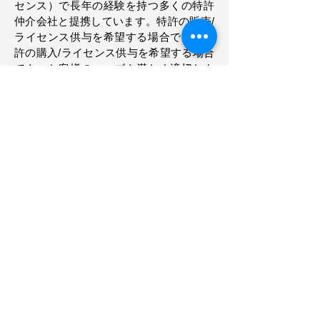
センス）で長年の経験を持つ多くの特許
仲介会社と提携しています。特許の販売/
ライセンス供与を希望する場合でも、特
許の購入/ライセンス供与を希望する場合
でも、お客様のニーズを満たす適切なタ
ーゲットを見つけるお手伝いをします。
特許の価値評価
特許の開発は、イノベーション、テクノ
ロジーの成長、競争力にとって不可欠で
あるだけでなく、これらの資産を収益源
の金融手段として活用することもできま
す。​IP資産の商業化と収益化は、借り
手、特に他のリソースが少ないビジネス
に多くの代替クレジットを提供します。
したがって、最初にIP資産の実際の評価
を知ることが非常に重要です。私たちは
あなたのIP資産に金銭的価値を割り当て
ます。これにより、IP資産の潜在的な可
能性を解き放ちます。社内の専門家は、