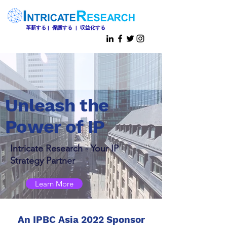
革新する | 保護する | 収益化する
Unleash the
Power of IP
Intricate Research - Your IP
Strategy Partner
Learn More
An IPBC Asia 2022 Sponsor